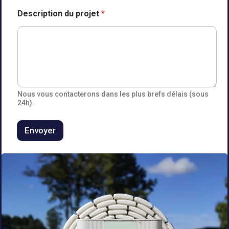
d
Description du projet
*
u
f
a
m
i
l
l
e
e
Nous vous contacterons dans les plus brefs délais (sous
t
24h).
Envoyer