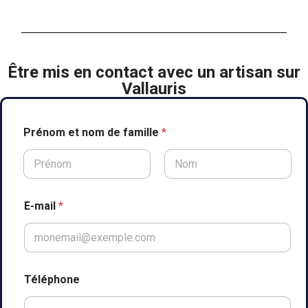
Être mis en contact avec un artisan sur
Vallauris
A
Prénom et nom de famille
*
d
r
e
s
Prénom
Nom
s
e
E-mail
*
d
e
P
r
é
n
Téléphone
o
m