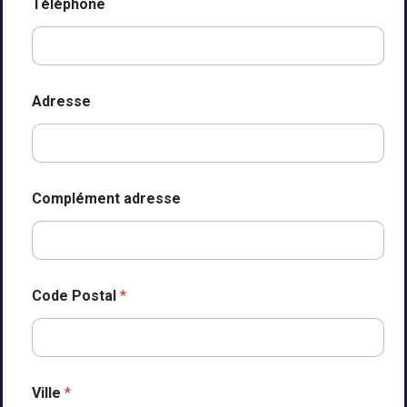
p
Téléphone
l
é
m
e
n
Adresse
t
Complément adresse
Code Postal
*
Ville
*