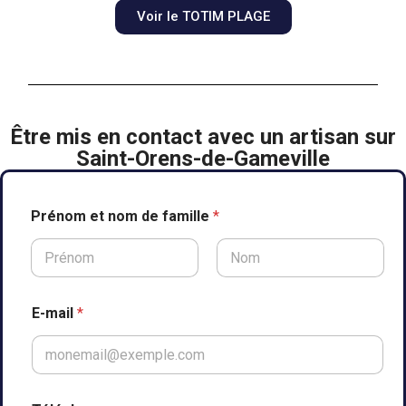
Voir le TOTIM PLAGE
Être mis en contact avec un artisan sur
Saint-Orens-de-Gameville
e
Prénom et nom de famille
*
n
f
a
m
Prénom
Nom
i
l
E-mail
*
l
e
C
o
m