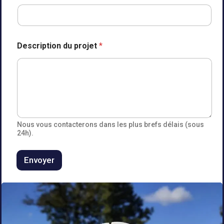
T
Description du projet
*
é
l
é
p
h
o
n
e
f
Nous vous contacterons dans les plus brefs délais (sous
a
24h).
m
i
Envoyer
l
l
e
n
o
m