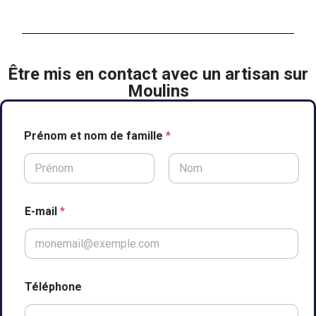
Être mis en contact avec un artisan sur
Moulins
Prénom et nom de famille
*
Prénom
Nom
d
E-mail
*
u
f
a
m
i
l
Téléphone
l
e