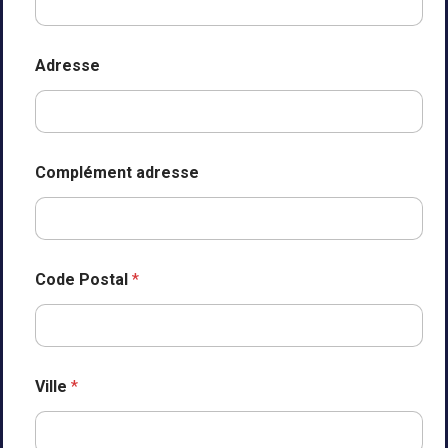
p
a
g
e
Adresse
Complément adresse
Code Postal
*
Ville
*