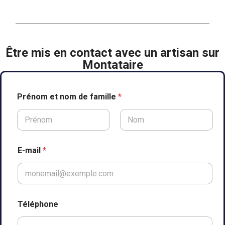
Être mis en contact avec un artisan sur
Montataire
d
Prénom et nom de famille
*
u
A
d
r
Prénom
Nom
e
s
E-mail
*
s
e
P
r
é
n
Téléphone
o
m