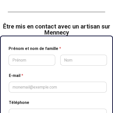
Être mis en contact avec un artisan sur
Mennecy
Prénom et nom de famille
*
Prénom
Nom
e
E-mail
*
n
a
d
r
e
s
Téléphone
s
e