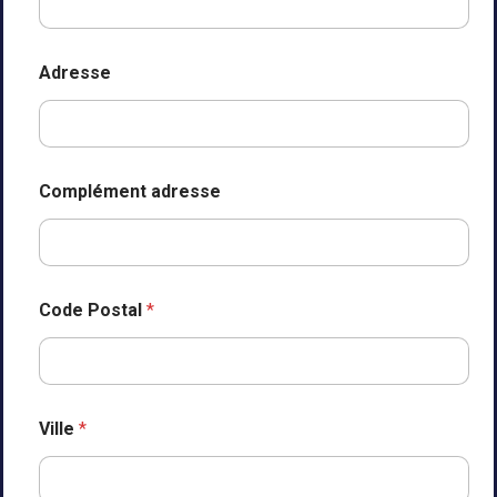
E
-
m
a
Adresse
i
l
Complément adresse
Code Postal
*
Ville
*