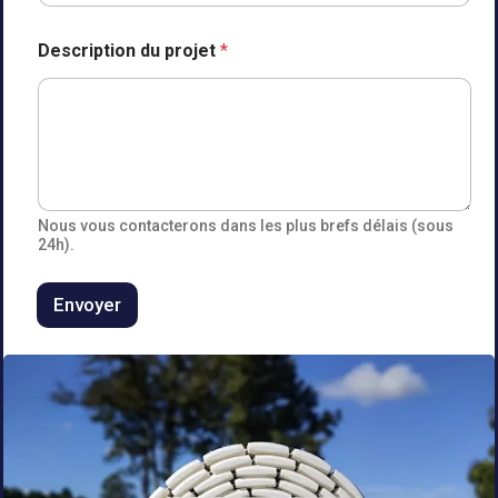
e
Description du projet
*
t
f
a
m
i
l
l
e
n
Nous vous contacterons dans les plus brefs délais (sous
o
24h).
m
Envoyer