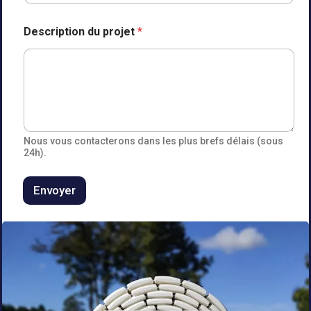
M
Description du projet
*
i
s
e
d
u
C
o
d
e
Nous vous contacterons dans les plus brefs délais (sous
24h).
Envoyer