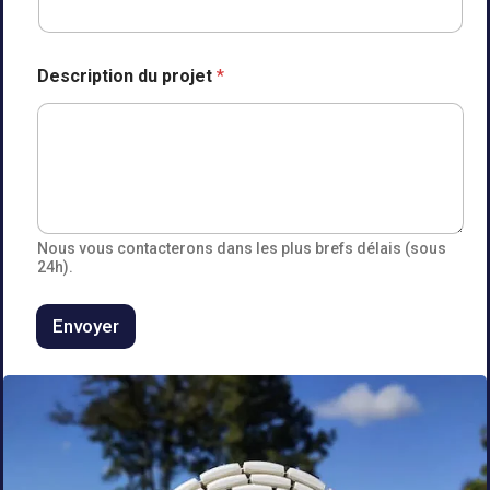
e
Description du projet
*
t
P
r
é
n
o
m
n
o
Nous vous contacterons dans les plus brefs délais (sous
m
24h).
Envoyer