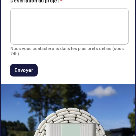
Description du projet
*
a
m
i
l
l
e
e
n
P
Nous vous contacterons dans les plus brefs délais (sous
o
24h).
s
t
Envoyer
a
l