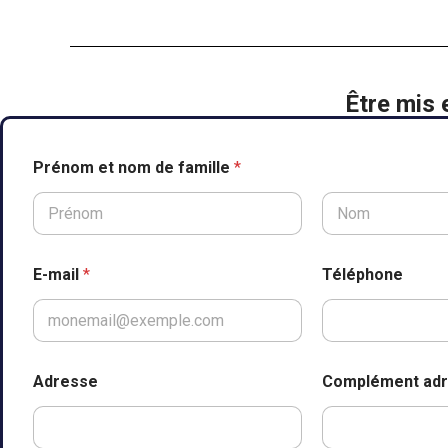
Être mis 
Prénom et nom de famille
*
Prénom
Nom
n
E-mail
*
Téléphone
o
m
T
é
l
é
Adresse
Complément ad
p
h
o