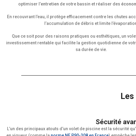
optimiser l’
entretien
de votre bassin et réaliser des
écono
En recouvrant l’eau, il protège efficacement contre les chutes a
l’accumulation de débris et limite l’évaporatio
Que ce soit pour des raisons pratiques ou esthétiques, un volet
investissement rentable qui facilite la gestion quotidienne de vot
sa durée de vie.
Les 
Sécurité avan
L’un des principaux atouts d’un volet de piscine est la sécurité 
en vigueur (comme la
norme NF P90-308 en France
) empêche les