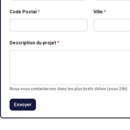
n
e
d
Code Postal
*
Ville
*
u
Description du projet
*
Nous vous contacterons dans les plus brefs délais (sous 24h).
Envoyer