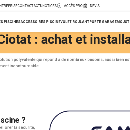
ENTREPRISE
CONTACT
ACTU
NOTICES
ACCÈS PRO
DEVIS
S PISCINES
ACCESSOIRES PISCINE
VOLET ROULANT
PORTE GARAGE
MOUSTI
iotat : achat et install
solution polyvalente qui répond à de nombreux besoins, aussi bien
es
sement incontournable.
iscine ?
éliorer la sécurité,