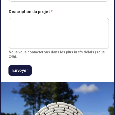
p
Description du projet
*
r
o
j
e
t
T
é
l
é
Nous vous contacterons dans les plus brefs délais (sous
p
24h).
h
o
Envoyer
n
e
E
-
m
a
i
l