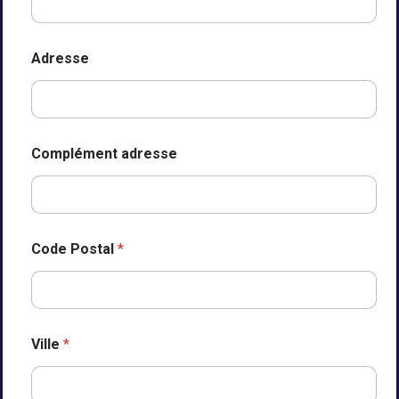
d
e
p
r
Adresse
o
j
e
t
Complément adresse
Code Postal
*
Ville
*