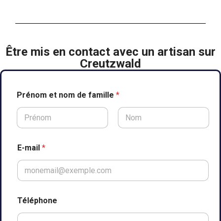
Être mis en contact avec un artisan sur
Creutzwald
Prénom et nom de famille
*
Prénom
Nom
T
E-mail
*
é
l
é
p
h
o
Téléphone
n
e