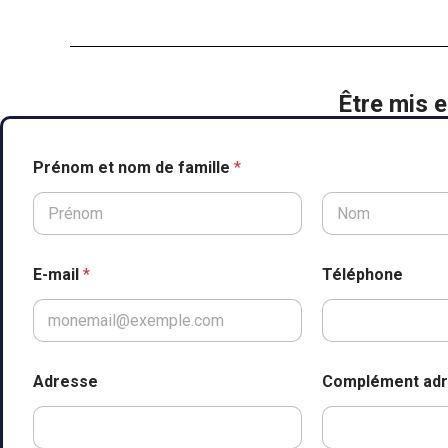
Être mis e
V
Prénom et nom de famille
*
i
l
l
e
Prénom
Nom
T
é
E-mail
*
Téléphone
l
é
p
h
o
n
Adresse
Complément ad
e
a
d