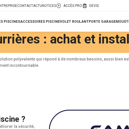
ENTREPRISE
CONTACT
ACTU
NOTICES
ACCÈS PRO
DEVIS
S PISCINES
ACCESSOIRES PISCINE
VOLET ROULANT
PORTE GARAGE
MOUSTI
rières : achat et instal
solution polyvalente qui répond à de nombreux besoins, aussi bien
es
sement incontournable.
iscine ?
éliorer la sécurité,