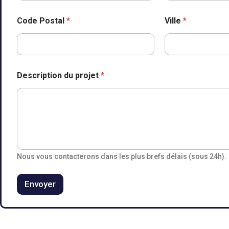
r
e
Code Postal
*
Ville
*
s
s
e
Description du projet
*
Nous vous contacterons dans les plus brefs délais (sous 24h).
Envoyer