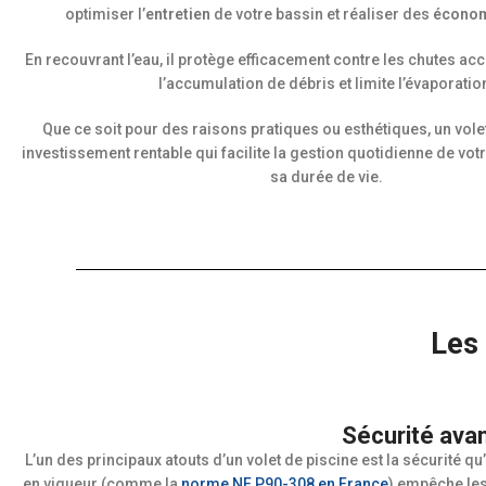
optimiser l’
entretien
de votre bassin et réaliser des
écono
En recouvrant l’eau, il protège efficacement contre les chutes a
l’accumulation de débris et limite l’évaporatio
Que ce soit pour des raisons pratiques ou esthétiques, un volet
investissement rentable qui facilite la gestion quotidienne de vot
sa durée de vie.
Les 
Sécurité avan
L’un des principaux atouts d’un volet de piscine est la sécurité 
en vigueur (comme la
norme NF P90-308 en France
) empêche les