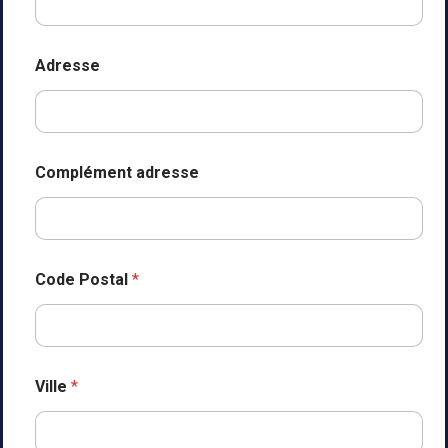
-
m
a
i
Adresse
l
Complément adresse
Code Postal
*
Ville
*