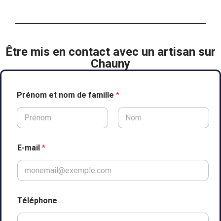
Être mis en contact avec un artisan sur
Chauny
Prénom et nom de famille
*
Prénom
Nom
e
E-mail
*
n
P
r
é
n
o
Téléphone
m
E