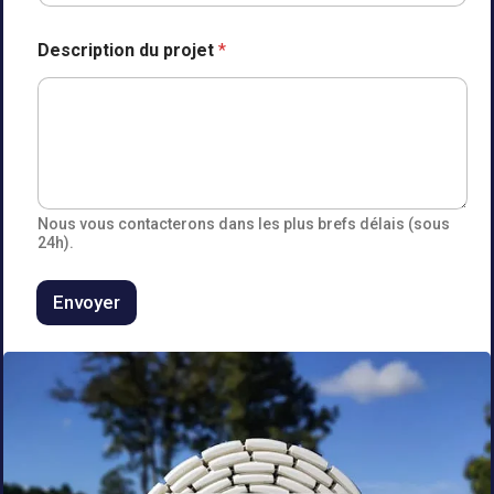
P
Description du projet
*
r
é
n
o
m
n
o
m
E
Nous vous contacterons dans les plus brefs délais (sous
-
24h).
m
a
Envoyer
i
l